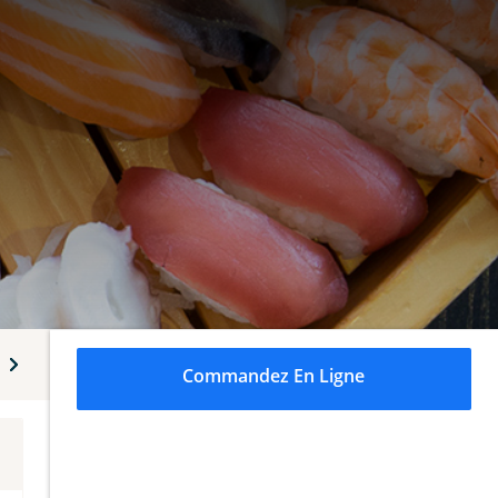
Soupes de nouilles
Udon
Nigiri
Maki
Sashimi
Commandez En Ligne