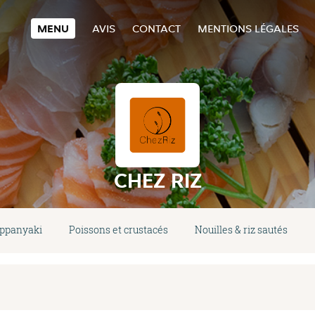
MENU
AVIS
CONTACT
MENTIONS LÉGALES
CHEZ RIZ
ppanyaki
Poissons et crustacés
Nouilles & riz sautés