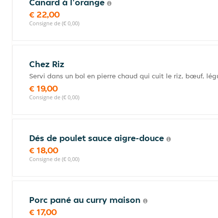
Canard à l'orange
€ 22,00
Consigne de (€ 0,00)
Chez Riz
Servi dans un bol en pierre chaud qui cuit le riz, bœuf, lé
€ 19,00
Consigne de (€ 0,00)
Dés de poulet sauce aigre-douce
€ 18,00
Consigne de (€ 0,00)
Porc pané au curry maison
€ 17,00