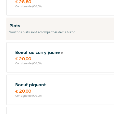
€ 28,80
Consigne de (€ 0,00)
Plats
Tout nos plats sont accompagnés de riz blanc.
Boeuf au curry jaune
€ 20,00
Consigne de (€ 0,00)
Boeuf piquant
€ 20,00
Consigne de (€ 0,00)