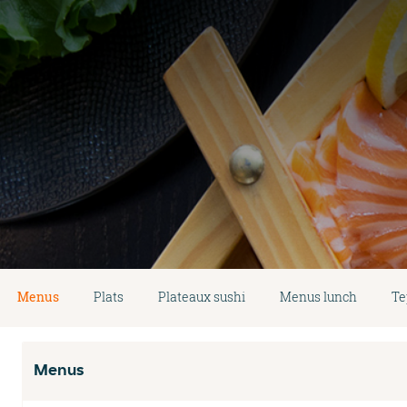
Menus
Plats
Plateaux sushi
Menus lunch
Te
Menus